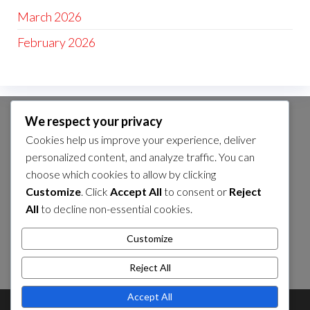
March 2026
February 2026
We respect your privacy
CATEGORÍAS
Cookies help us improve your experience, deliver
Bonificaciones inactivas en Seven Knights
personalized content, and analyze traffic. You can
Idle Adventure
choose which cookies to allow by clicking
Customize
. Click
Accept All
to consent or
Reject
Canjear códigos en Seven Knights Idle
All
to decline non-essential cookies.
Adventure
Customize
Premios del Evento en Seven Knights Idle
Adventure
Reject All
Accept All