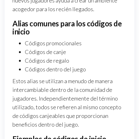
nuevos jugadores ayuda a crear un ambiente
acogedor para los recién llegados.
Alias comunes para los códigos de
inicio
Códigos promocionales
Códigos de canje
Códigos de regalo
Códigos dentro del juego
Estos alias se utilizan a menudo de manera
intercambiable dentro de la comunidad de
jugadores. Independientemente del término
utilizado, todos se refieren al mismo concepto
de códigos canjeables que proporcionan
beneficios dentro del juego.
Ejemplos de códigos de inicio