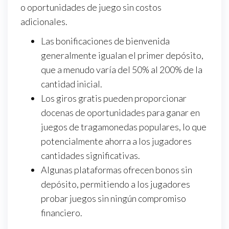
o oportunidades de juego sin costos
adicionales.
Las bonificaciones de bienvenida
generalmente igualan el primer depósito,
que a menudo varía del 50% al 200% de la
cantidad inicial.
Los giros gratis pueden proporcionar
docenas de oportunidades para ganar en
juegos de tragamonedas populares, lo que
potencialmente ahorra a los jugadores
cantidades significativas.
Algunas plataformas ofrecen bonos sin
depósito, permitiendo a los jugadores
probar juegos sin ningún compromiso
financiero.