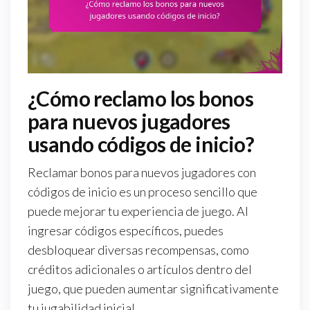
¿Cómo reclamo los bonos
para nuevos jugadores
usando códigos de inicio?
Reclamar bonos para nuevos jugadores con
códigos de inicio es un proceso sencillo que
puede mejorar tu experiencia de juego. Al
ingresar códigos específicos, puedes
desbloquear diversas recompensas, como
créditos adicionales o artículos dentro del
juego, que pueden aumentar significativamente
tu jugabilidad inicial.