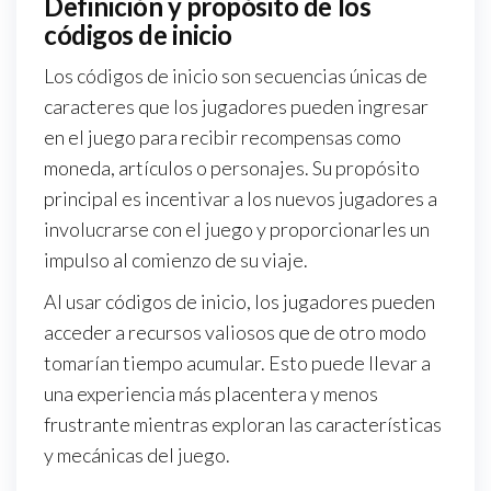
Definición y propósito de los
códigos de inicio
Los códigos de inicio son secuencias únicas de
caracteres que los jugadores pueden ingresar
en el juego para recibir recompensas como
moneda, artículos o personajes. Su propósito
principal es incentivar a los nuevos jugadores a
involucrarse con el juego y proporcionarles un
impulso al comienzo de su viaje.
Al usar códigos de inicio, los jugadores pueden
acceder a recursos valiosos que de otro modo
tomarían tiempo acumular. Esto puede llevar a
una experiencia más placentera y menos
frustrante mientras exploran las características
y mecánicas del juego.