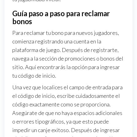
Guía paso a paso para reclamar
bonos
Para reclamar tu bono para nuevos jugadores,
comienza registrando una cuenta en la
plataforma de juego. Después de registrarte,
navega a la sección de promociones o bonos del
sitio. Aquí encontrarás la opción para ingresar
tu código de inicio.
Una vez que localices el campo de entrada para
el código de inicio, escribe cuidadosamente el
código exactamente como se proporciona.
Asegúrate de que no haya espacios adicionales
o errores tipográficos, ya que esto puede
impedir un canje exitoso. Después de ingresar