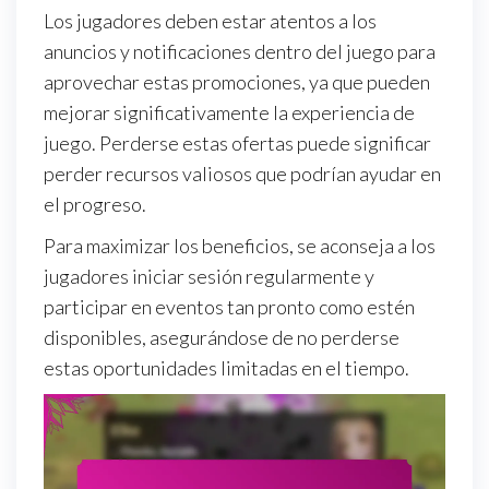
Los jugadores deben estar atentos a los
anuncios y notificaciones dentro del juego para
aprovechar estas promociones, ya que pueden
mejorar significativamente la experiencia de
juego. Perderse estas ofertas puede significar
perder recursos valiosos que podrían ayudar en
el progreso.
Para maximizar los beneficios, se aconseja a los
jugadores iniciar sesión regularmente y
participar en eventos tan pronto como estén
disponibles, asegurándose de no perderse
estas oportunidades limitadas en el tiempo.