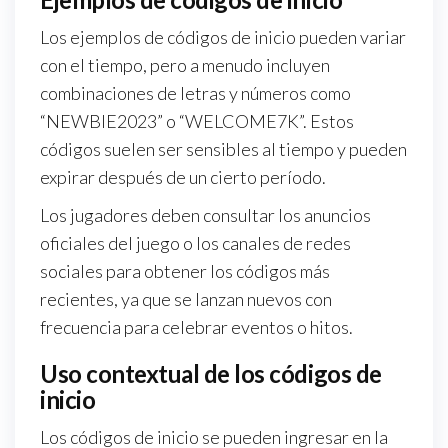
Los ejemplos de códigos de inicio pueden variar
con el tiempo, pero a menudo incluyen
combinaciones de letras y números como
“NEWBIE2023” o “WELCOME7K”. Estos
códigos suelen ser sensibles al tiempo y pueden
expirar después de un cierto período.
Los jugadores deben consultar los anuncios
oficiales del juego o los canales de redes
sociales para obtener los códigos más
recientes, ya que se lanzan nuevos con
frecuencia para celebrar eventos o hitos.
Uso contextual de los códigos de
inicio
Los códigos de inicio se pueden ingresar en la