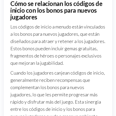
Cómo se relacionan los códigos de
inicio con los bonos para nuevos
jugadores
Los códigos de inicio a menudo están vinculados
a los bonos para nuevos jugadores, que están
diseñados para atraer y retener a los jugadores.
Estos bonos pueden incluir gemas gratuitas,
fragmentos de héroes o personajes exclusivos
que mejoran la jugabilidad.
Cuando los jugadores canjean códigos de inicio,
generalmente reciben recompensas que
complementan los bonos para nuevos
jugadores, lo que les permite progresar más
rápido y disfrutar más del juego. Esta sinergia
entre los códigos de inicio y los bonos para