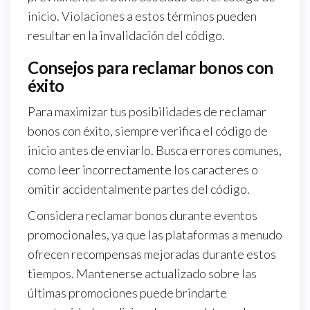
inicio. Violaciones a estos términos pueden
resultar en la invalidación del código.
Consejos para reclamar bonos con
éxito
Para maximizar tus posibilidades de reclamar
bonos con éxito, siempre verifica el código de
inicio antes de enviarlo. Busca errores comunes,
como leer incorrectamente los caracteres o
omitir accidentalmente partes del código.
Considera reclamar bonos durante eventos
promocionales, ya que las plataformas a menudo
ofrecen recompensas mejoradas durante estos
tiempos. Mantenerse actualizado sobre las
últimas promociones puede brindarte