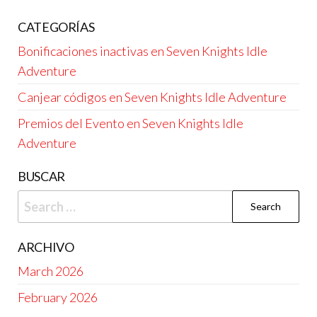
CATEGORÍAS
Bonificaciones inactivas en Seven Knights Idle
Adventure
Canjear códigos en Seven Knights Idle Adventure
Premios del Evento en Seven Knights Idle
Adventure
BUSCAR
Search
for:
ARCHIVO
March 2026
February 2026