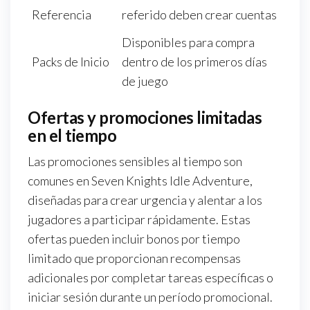
Referencia
referido deben crear cuentas
Disponibles para compra
Packs de Inicio
dentro de los primeros días
de juego
Ofertas y promociones limitadas
en el tiempo
Las promociones sensibles al tiempo son
comunes en Seven Knights Idle Adventure,
diseñadas para crear urgencia y alentar a los
jugadores a participar rápidamente. Estas
ofertas pueden incluir bonos por tiempo
limitado que proporcionan recompensas
adicionales por completar tareas específicas o
iniciar sesión durante un período promocional.